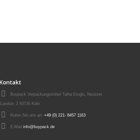
Kontakt
Buypack Verpackungsmittel Talha Eroglu, Neusser
Landstr. 2 50735 Köln
Rufen Sie uns an:
+49 (0) 221- 8457 1163
E-Mail
info@buypack.de