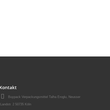
Kontakt
Buypack Verpackungsmittel Talha Eroglu, Neusser
Landstr. 2 50735 Köln