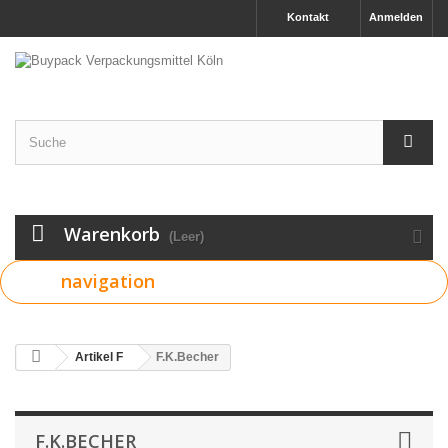
Kontakt
Anmelden
Warenkorb
(Leer)
navigation
Artikel F
F.K.Becher
F.K.BECHER