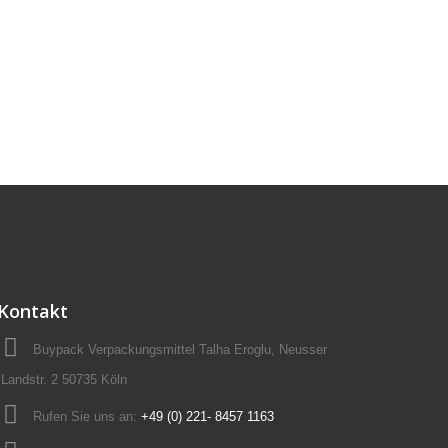
Kontakt
Buypack Verpackungsmittel Talha Eroglu, Neusser
Landstr. 2 50735 Köln
Rufen Sie uns an:
+49 (0) 221- 8457 1163